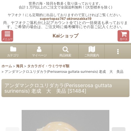
世界の海・陸貝を数多く取り扱っております。
合計１万円以上のご注文で全国送料無料！(大型標本を除く)
ヤフオク！にも定期的に出品しておりますので宜しければご覧ください。
supertopaz747
okironzakka19
尚、ヤフオクご落札分(上記アカウント全て)との一括発送も承っておりま
す。ご希望の場合は、ご注文時に備考欄等にその旨ご記入ください。
Kaiショップ
メニュー
カート
カテゴリ
マイページ
商品検索
ご利用案内
ホーム
>
海貝
>
タカラガイ・ウミウサギ類
>
アンダマンクロユリダカラ(Perisserosa guttata surinensis) 老成 大 美品
アンダマンクロユリダカラ(Perisserosa guttata
surinensis) 老成 大 美品
[
S1484
]