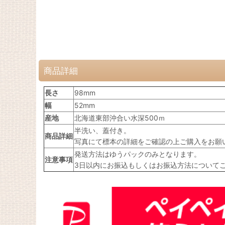
商品詳細
長さ
98mm
幅
52mm
産地
北海道東部沖合い水深500ｍ
半洗い、蓋付き。
商品詳細
写真にて標本の詳細をご確認の上ご購入をお願
発送方法はゆうパックのみとなります。
注意事項
3日以内にお振込もしくはお振込方法について