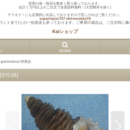
世界の海・陸貝を数多く取り扱っております。
合計１万円以上のご注文で全国送料無料！(大型標本を除く)
ヤフオク！にも定期的に出品しておりますので宜しければご覧ください。
supertopaz747
okironzakka19
カウント全て)との一括発送も承っております。ご希望の場合は、ご注文時に備
Kaiショップ
ジ
商品検索
 grammatus) 特美品
[
S1538
]