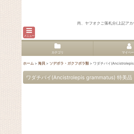
尚、ヤフオクご落札分(上記ア
メニュー
カテゴリ
マイペー
ホーム
>
海貝
>
ソデボラ・ガクフボラ類
>
ワダチバイ(Ancistrolepis
ワダチバイ(Ancistrolepis grammatus) 特美品