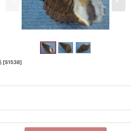
品
[
S1538
]