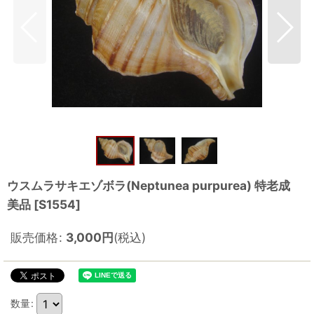
ウスムラサキエゾボラ(Neptunea purpurea) 特老成
美品
[
S1554
]
販売価格
:
3,000
円
(税込)
数量
: