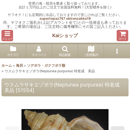
世界の海・陸貝を数多く取り扱っております。
合計１万円以上のご注文で全国送料無料！(大型標本を除く)
ヤフオク！にも定期的に出品しておりますので宜しければご覧ください。
supertopaz747
okironzakka19
尚、ヤフオクご落札分(上記アカウント全て)との一括発送も承っておりま
す。ご希望の場合は、ご注文時に備考欄等にその旨ご記入ください。
Kaiショップ
メニュー
カート
カテゴリ
マイページ
商品検索
ご利用案内
ホーム
>
海貝
>
ソデボラ・ガクフボラ類
>
ウスムラサキエゾボラ(Neptunea purpurea) 特老成 美品
ウスムラサキエゾボラ(Neptunea purpurea) 特老成
美品
[
S1554
]