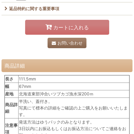
返品特約に関する重要事項
カートに入れる
お問い合わせ
商品詳細
長さ
111.5mm
幅
67mm
産地
北海道東部沖合いツブカゴ漁水深200ｍ
半洗い、蓋付き。
商品詳
写真にて標本の詳細をご確認の上ご購入をお願いいたしま
細
す。
発送方法はゆうパックのみとなります。
注意事
3日以内にお振込もしくはお振込方法についてご連絡をお
項