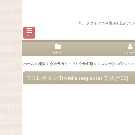
尚、ヤフオクご落札分(上記ア
メニュー
カテゴリ
マイペー
ホーム
>
海貝
>
タカラガイ・ウミウサギ類
>
ワスレボタン(Triviella 
ワスレボタン(Triviella neglecta) 美品
[
Y22
]