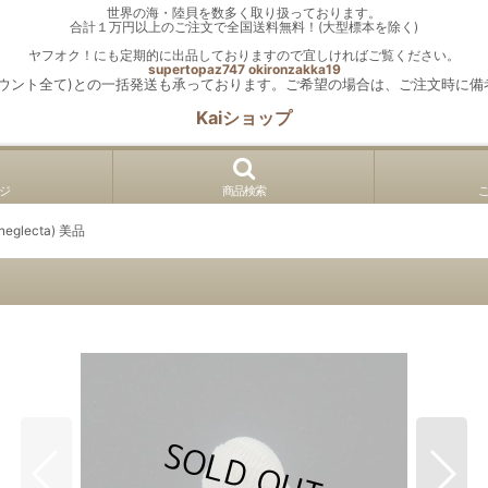
世界の海・陸貝を数多く取り扱っております。
合計１万円以上のご注文で全国送料無料！(大型標本を除く)
ヤフオク！にも定期的に出品しておりますので宜しければご覧ください。
supertopaz747
okironzakka19
カウント全て)との一括発送も承っております。ご希望の場合は、ご注文時に備
Kaiショップ
ジ
商品検索
neglecta) 美品