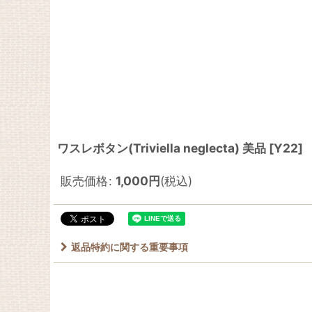
ワスレボタン(Triviella neglecta) 美品
[
Y22
]
販売価格
:
1,000
円
(税込)
返品特約に関する重要事項