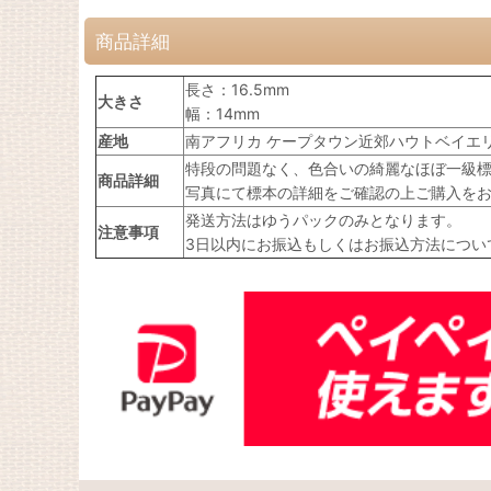
商品詳細
長さ：16.5mm
大きさ
幅：14mm
産地
南アフリカ ケープタウン近郊ハウトベイエ
特段の問題なく、色合いの綺麗なほぼ一級
商品詳細
写真にて標本の詳細をご確認の上ご購入を
発送方法はゆうパックのみとなります。
注意事項
3日以内にお振込もしくはお振込方法につい