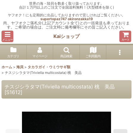
世界の海・陸貝を数多く取り扱っております。
合計１万円以上のご注文で全国送料無料！(大型標本を除く)
ヤフオク！にも定期的に出品しておりますので宜しければご覧ください。
supertopaz747
okironzakka19
尚、ヤフオクご落札分(上記アカウント全て)との一括発送も承っておりま
す。ご希望の場合は、ご注文時に備考欄等にその旨ご記入ください。
Kaiショップ
メニュー
カート
カテゴリ
マイページ
商品検索
ご利用案内
ホーム
>
海貝
>
タカラガイ・ウミウサギ類
>
チスジシラタマ(Triviella multicostata) 桃 美品
チスジシラタマ(Triviella multicostata) 桃 美品
[
S1612
]