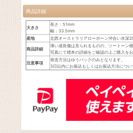
商品詳細
長さ：51mm
大きさ
幅：33.5mm
産地
北西オーストラリアローボーン沖合い水深2
薄い成長傷は見られるものの、ツートーン
商品詳細
写真にて標本の詳細をご確認の上ご購入を
発送方法はゆうパックのみとなります。
注意事項
3日以内にお振込もしくはお振込方法につい