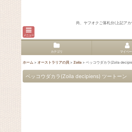
尚、ヤフオクご落札分(上記ア
メニュー
カテゴリ
マイペー
ホーム
>
オーストラリアの貝
>
Zoila
>
ベッコウダカラ(Zoila deci
ベッコウダカラ(Zoila decipiens) ツートーン