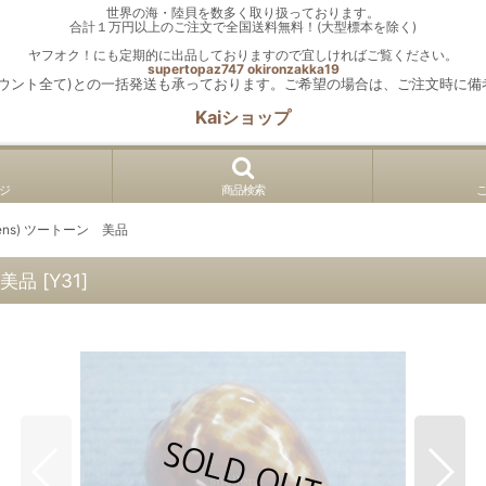
世界の海・陸貝を数多く取り扱っております。
合計１万円以上のご注文で全国送料無料！(大型標本を除く)
ヤフオク！にも定期的に出品しておりますので宜しければご覧ください。
supertopaz747
okironzakka19
カウント全て)との一括発送も承っております。ご希望の場合は、ご注文時に備
Kaiショップ
ジ
商品検索
piens) ツートーン 美品
 美品
[
Y31
]