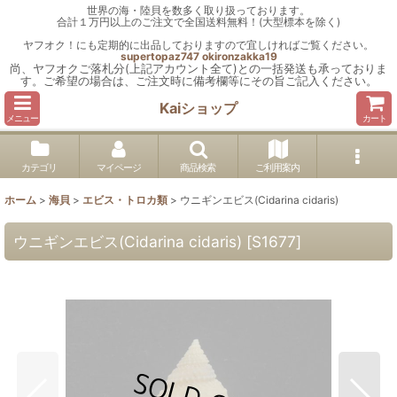
世界の海・陸貝を数多く取り扱っております。
合計１万円以上のご注文で全国送料無料！(大型標本を除く)
ヤフオク！にも定期的に出品しておりますので宜しければご覧ください。
supertopaz747
okironzakka19
尚、ヤフオクご落札分(上記アカウント全て)との一括発送も承っておりま
す。ご希望の場合は、ご注文時に備考欄等にその旨ご記入ください。
Kaiショップ
メニュー
カート
カテゴリ
マイページ
商品検索
ご利用案内
ホーム
>
海貝
>
エビス・トロカ類
>
ウニギンエビス(Cidarina cidaris)
ウニギンエビス(Cidarina cidaris)
[
S1677
]