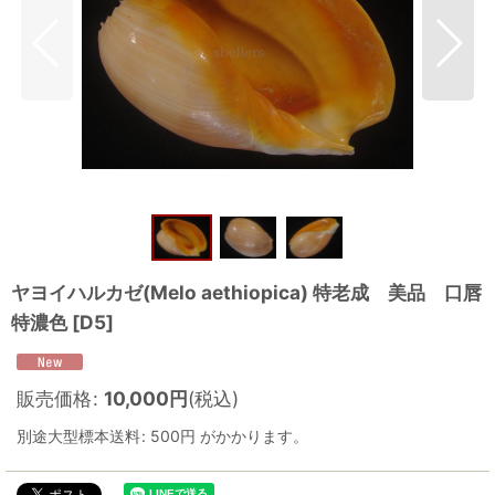
ヤヨイハルカゼ(Melo aethiopica) 特老成 美品 口唇
特濃色
[
D5
]
販売価格
:
10,000
円
(税込)
別途大型標本送料
:
500円
がかかります。