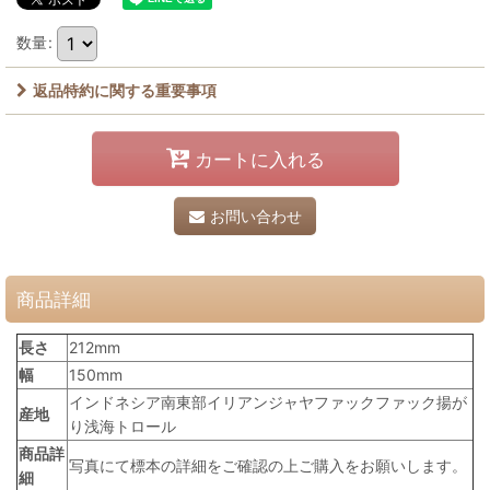
数量
:
返品特約に関する重要事項
カートに入れる
お問い合わせ
商品詳細
長さ
212mm
幅
150mm
インドネシア南東部イリアンジャヤファックファック揚が
産地
り浅海トロール
商品詳
写真にて標本の詳細をご確認の上ご購入をお願いします。
細