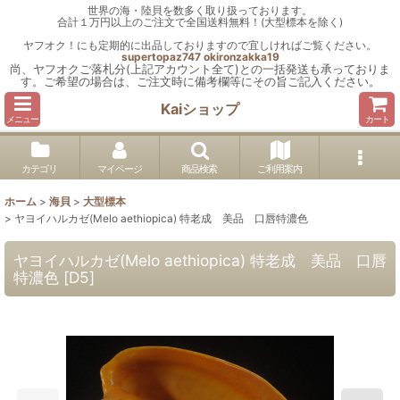
世界の海・陸貝を数多く取り扱っております。
合計１万円以上のご注文で全国送料無料！(大型標本を除く)
ヤフオク！にも定期的に出品しておりますので宜しければご覧ください。
supertopaz747
okironzakka19
尚、ヤフオクご落札分(上記アカウント全て)との一括発送も承っておりま
す。ご希望の場合は、ご注文時に備考欄等にその旨ご記入ください。
Kaiショップ
メニュー
カート
カテゴリ
マイページ
商品検索
ご利用案内
ホーム
>
海貝
>
大型標本
>
ヤヨイハルカゼ(Melo aethiopica) 特老成 美品 口唇特濃色
ヤヨイハルカゼ(Melo aethiopica) 特老成 美品 口唇
特濃色
[
D5
]