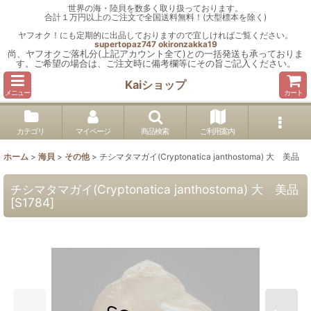
世界の海・陸貝を数多く取り扱っております。
合計１万円以上のご注文で全国送料無料！(大型標本を除く)
ヤフオク！にも定期的に出品しておりますので宜しければご覧ください。
supertopaz747
okironzakka19
尚、ヤフオクご落札分(上記アカウント全て)との一括発送も承っておりま
す。ご希望の場合は、ご注文時に備考欄等にその旨ご記入ください。
Kaiショップ
メニュー
カート
カテゴリ
マイページ
商品検索
ご利用案内
ホーム
>
海貝
>
その他
>
チシマタマガイ(Cryptonatica janthostoma) 大 美品
チシマタマガイ(Cryptonatica janthostoma) 大 美品
[
S1784
]