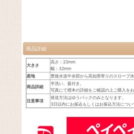
商品詳細
高さ：23mm
大きさ
幅：32mm
産地
豊後水道中央部から高知県寄りのスロープ水深
半洗い、蓋付き。
商品詳細
写真にて標本の詳細をご確認の上ご購入を
発送方法はゆうパックのみとなります。
注意事項
3日以内にお振込もしくはお振込方法につい