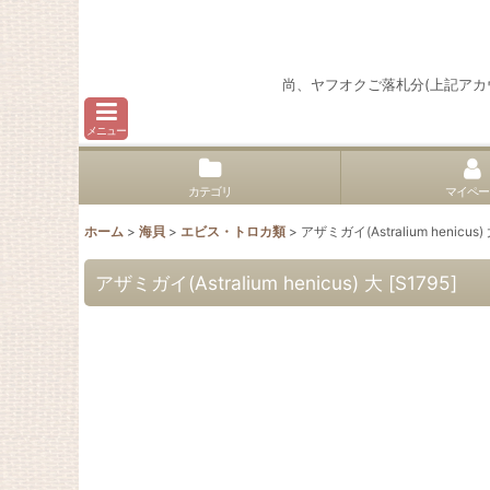
尚、ヤフオクご落札分(上記ア
メニュー
カテゴリ
マイペー
ホーム
>
海貝
>
エビス・トロカ類
>
アザミガイ(Astralium henicus)
アザミガイ(Astralium henicus) 大
[
S1795
]