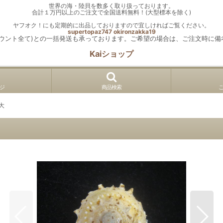
世界の海・陸貝を数多く取り扱っております。
合計１万円以上のご注文で全国送料無料！(大型標本を除く)
ヤフオク！にも定期的に出品しておりますので宜しければご覧ください。
supertopaz747
okironzakka19
カウント全て)との一括発送も承っております。ご希望の場合は、ご注文時に備
Kaiショップ
ジ
商品検索
 大