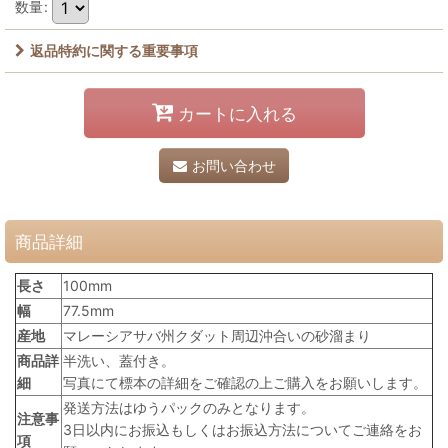
数量
:
返品特約に関する重要事項
カートに入れる
お問い合わせ
商品詳細
長さ
100mm
幅
77.5mm
産地
マレーシアサバ州クダット周辺沖合いの砂溜まり
商品詳
半洗い、蓋付き。
細
写真にて標本の詳細をご確認の上ご購入をお願いします。
発送方法はゆうパックのみとなります。
注意事
3日以内にお振込もしくはお振込方法についてご連絡をお
項