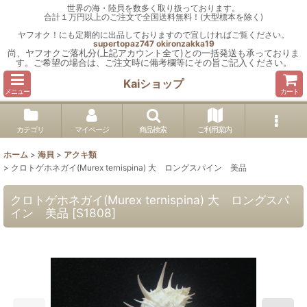
世界の海・陸貝を数多く取り扱っております。
合計１万円以上のご注文で全国送料無料！(大型標本を除く)
ヤフオク！にも定期的に出品しておりますので宜しければご覧ください。
supertopaz747
okironzakka19
尚、ヤフオクご落札分(上記アカウント全て)との一括発送も承っておりま
す。ご希望の場合は、ご注文時に備考欄等にその旨ご記入ください。
Kaiショップ
メニュー
カート
カテゴリ
マイページ
商品検索
ご利用案内
ホーム
>
海貝
>
アクキ類
>
クロトゲホネガイ(Murex ternispina) 大 ロングスパイン 美品
クロトゲホネガイ(Murex ternispina) 大 ロングスパ
イン 美品
[
S1808
]