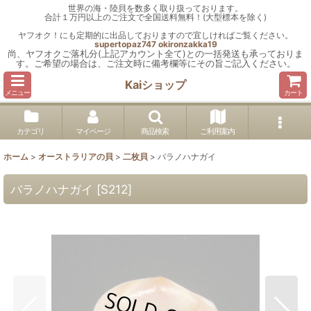
世界の海・陸貝を数多く取り扱っております。
合計１万円以上のご注文で全国送料無料！(大型標本を除く)
ヤフオク！にも定期的に出品しておりますので宜しければご覧ください。
supertopaz747
okironzakka19
尚、ヤフオクご落札分(上記アカウント全て)との一括発送も承っておりま
す。ご希望の場合は、ご注文時に備考欄等にその旨ご記入ください。
Kaiショップ
メニュー
カート
カテゴリ
マイページ
商品検索
ご利用案内
ホーム
>
オーストラリアの貝
>
二枚貝
>
バラノハナガイ
バラノハナガイ
[
S212
]