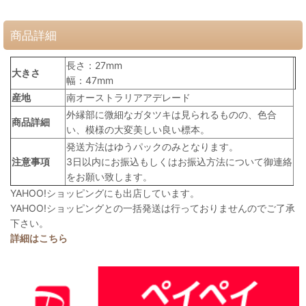
商品詳細
長さ：27mm
大きさ
幅：47mm
産地
南オーストラリアアデレード
外縁部に微細なガタツキは見られるものの、色合
商品詳細
い、模様の大変美しい良い標本。
発送方法はゆうパックのみとなります。
注意事項
3日以内にお振込もしくはお振込方法について御連絡
をお願い致します。
YAHOO!ショッピングにも出店しています。
YAHOO!ショッピングとの一括発送は行っておりませんのでご了承
下さい。
詳細はこちら