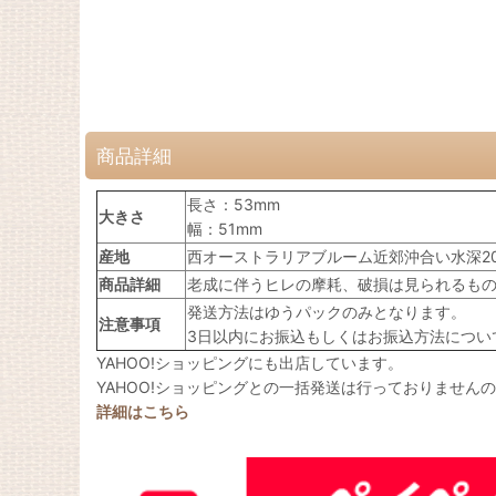
商品詳細
長さ：53mm
大きさ
幅：51mm
産地
西オーストラリアブルーム近郊沖合い水深2
商品詳細
老成に伴うヒレの摩耗、破損は見られるも
発送方法はゆうパックのみとなります。
注意事項
3日以内にお振込もしくはお振込方法につい
YAHOO!ショッピングにも出店しています。
YAHOO!ショッピングとの一括発送は行っておりません
詳細はこちら