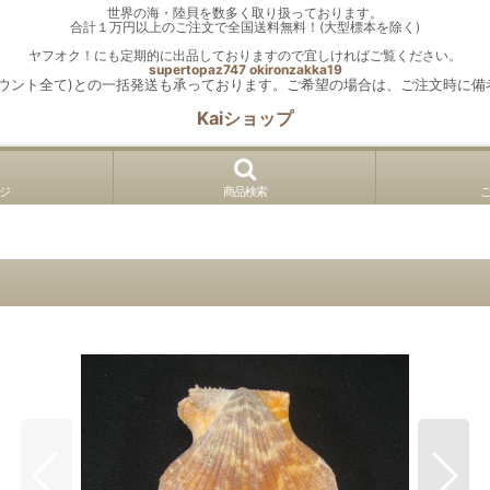
世界の海・陸貝を数多く取り扱っております。
合計１万円以上のご注文で全国送料無料！(大型標本を除く)
ヤフオク！にも定期的に出品しておりますので宜しければご覧ください。
supertopaz747
okironzakka19
カウント全て)との一括発送も承っております。ご希望の場合は、ご注文時に備
Kaiショップ
ジ
商品検索