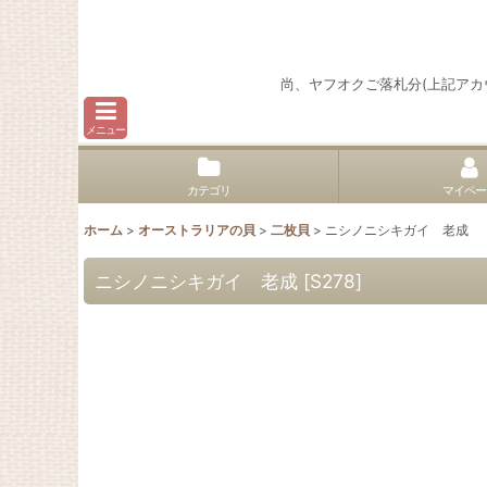
尚、ヤフオクご落札分(上記ア
メニュー
カテゴリ
マイペー
ホーム
>
オーストラリアの貝
>
二枚貝
>
ニシノニシキガイ 老成
ニシノニシキガイ 老成
[
S278
]