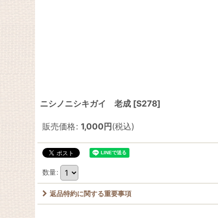
ニシノニシキガイ 老成
[
S278
]
販売価格
:
1,000
円
(税込)
数量
:
返品特約に関する重要事項