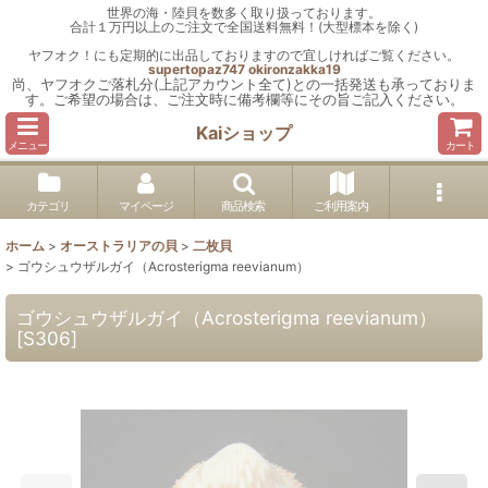
世界の海・陸貝を数多く取り扱っております。
合計１万円以上のご注文で全国送料無料！(大型標本を除く)
ヤフオク！にも定期的に出品しておりますので宜しければご覧ください。
supertopaz747
okironzakka19
尚、ヤフオクご落札分(上記アカウント全て)との一括発送も承っておりま
す。ご希望の場合は、ご注文時に備考欄等にその旨ご記入ください。
Kaiショップ
メニュー
カート
カテゴリ
マイページ
商品検索
ご利用案内
ホーム
>
オーストラリアの貝
>
二枚貝
>
ゴウシュウザルガイ（Acrosterigma reevianum）
ゴウシュウザルガイ（Acrosterigma reevianum）
[
S306
]