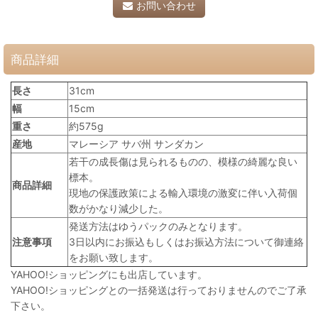
お問い合わせ
商品詳細
長さ
31cm
幅
15cm
重さ
約575g
産地
マレーシア サバ州 サンダカン
若干の成長傷は見られるものの、模様の綺麗な良い
標本。
商品詳細
現地の保護政策による輸入環境の激変に伴い入荷個
数がかなり減少した。
発送方法はゆうパックのみとなります。
注意事項
3日以内にお振込もしくはお振込方法について御連絡
をお願い致します。
YAHOO!ショッピングにも出店しています。
YAHOO!ショッピングとの一括発送は行っておりませんのでご了承
下さい。