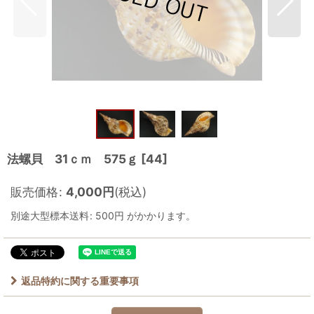
法螺貝 31ｃｍ 575ｇ
[
44
]
販売価格
:
4,000
円
(税込)
別途大型標本送料
:
500円
がかかります。
返品特約に関する重要事項