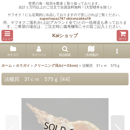
世界の海・陸貝を数多く取り扱っております。
合計１万円以上のご注文で全国送料無料！(大型標本を除く)
ヤフオク！にも定期的に出品しておりますので宜しければご覧ください。
supertopaz747
okironzakka19
尚、ヤフオクご落札分(上記アカウント全て)との一括発送も承っておりま
す。ご希望の場合は、ご注文時に備考欄等にその旨ご記入ください。
Kaiショップ
メニュー
カート
カテゴリ
マイページ
商品検索
ご利用案内
ホーム
>
ホラガイ
>
クリーニング済み(〜33cm)
>
法螺貝 31ｃｍ 575ｇ
法螺貝 31ｃｍ 575ｇ
[
44
]