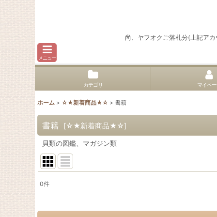
尚、ヤフオクご落札分(上記ア
メニュー
カテゴリ
マイペー
ホーム
>
☆★新着商品★☆
>
書籍
書籍
[
☆★新着商品★☆
]
貝類の図鑑、マガジン類
0
件
サブカテゴリ
: