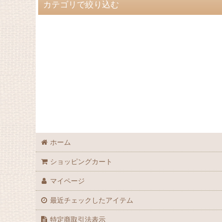
表示数
:
カテゴリで絞り込む
並び順
:
書籍 (全商品)
図鑑
ホーム
ショッピングカート
マイページ
最近チェックしたアイテム
特定商取引法表示