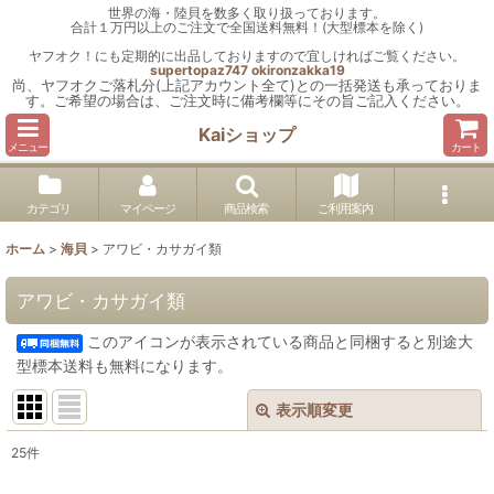
世界の海・陸貝を数多く取り扱っております。
合計１万円以上のご注文で全国送料無料！(大型標本を除く)
ヤフオク！にも定期的に出品しておりますので宜しければご覧ください。
supertopaz747
okironzakka19
尚、ヤフオクご落札分(上記アカウント全て)との一括発送も承っておりま
す。ご希望の場合は、ご注文時に備考欄等にその旨ご記入ください。
Kaiショップ
メニュー
カート
カテゴリ
マイページ
商品検索
ご利用案内
ホーム
>
海貝
>
アワビ・カサガイ類
アワビ・カサガイ類
このアイコンが表示されている商品と同梱すると別途大
型標本送料も無料になります。
表示順変更
閉じる
25
件
表示数
: