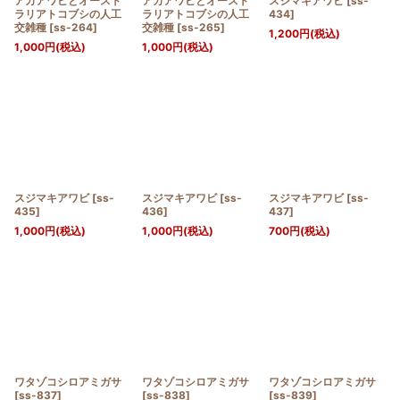
アカアワビとオースト
アカアワビとオースト
スジマキアワビ
[
ss-
ラリアトコブシの人工
ラリアトコブシの人工
434
]
交雑種
[
ss-264
]
交雑種
[
ss-265
]
1,200
円
(税込)
1,000
円
(税込)
1,000
円
(税込)
スジマキアワビ
[
ss-
スジマキアワビ
[
ss-
スジマキアワビ
[
ss-
435
]
436
]
437
]
1,000
円
(税込)
1,000
円
(税込)
700
円
(税込)
ワタゾコシロアミガサ
ワタゾコシロアミガサ
ワタゾコシロアミガサ
[
ss-837
]
[
ss-838
]
[
ss-839
]