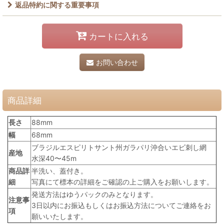
返品特約に関する重要事項
カートに入れる
お問い合わせ
商品詳細
長さ
88mm
幅
68mm
ブラジルエスピリトサント州ガラパリ沖合いエビ刺し網
産地
水深40〜45m
商品詳
半洗い、蓋付き。
細
写真にて標本の詳細をご確認の上ご購入をお願いします。
発送方法はゆうパックのみとなります。
注意事
3日以内にお振込もしくはお振込方法についてご連絡をお
項
願いいたします。