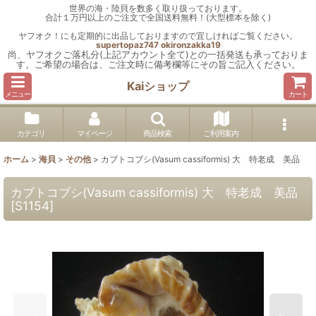
世界の海・陸貝を数多く取り扱っております。
合計１万円以上のご注文で全国送料無料！(大型標本を除く)
ヤフオク！にも定期的に出品しておりますので宜しければご覧ください。
supertopaz747
okironzakka19
尚、ヤフオクご落札分(上記アカウント全て)との一括発送も承っておりま
す。ご希望の場合は、ご注文時に備考欄等にその旨ご記入ください。
Kaiショップ
メニュー
カート
カテゴリ
マイページ
商品検索
ご利用案内
ホーム
>
海貝
>
その他
>
カブトコブシ(Vasum cassiformis) 大 特老成 美品
カブトコブシ(Vasum cassiformis) 大 特老成 美品
[
S1154
]