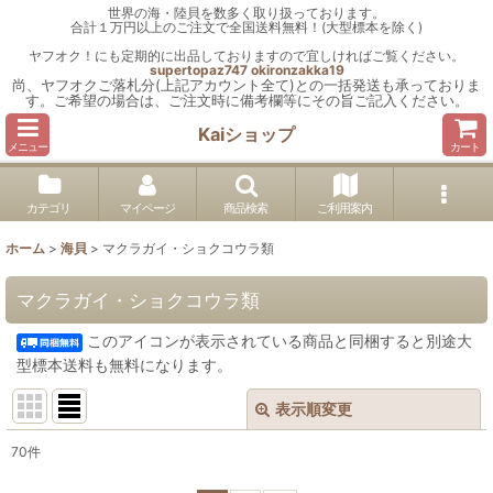
世界の海・陸貝を数多く取り扱っております。
合計１万円以上のご注文で全国送料無料！(大型標本を除く)
ヤフオク！にも定期的に出品しておりますので宜しければご覧ください。
supertopaz747
okironzakka19
尚、ヤフオクご落札分(上記アカウント全て)との一括発送も承っておりま
す。ご希望の場合は、ご注文時に備考欄等にその旨ご記入ください。
Kaiショップ
メニュー
カート
カテゴリ
マイページ
商品検索
ご利用案内
ホーム
>
海貝
>
マクラガイ・ショクコウラ類
マクラガイ・ショクコウラ類
このアイコンが表示されている商品と同梱すると別途大
型標本送料も無料になります。
表示順変更
閉じる
70
件
表示数
: