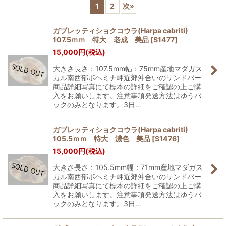
1
2
次
»
並び順
:
ガブレッティショクコウラ(Harpa cabriti)
107.5ｍｍ 特大 老成 美品
[
S1477
]
絞り込む
15,000
円
(税込)
大きさ長さ：107.5mm幅：75mm産地マダガス
カル南西部ボヘミナ岬近郊沖合いのサンドバー
商品詳細写真にて標本の詳細をご確認の上ご購
入をお願いします。注意事項発送方法はゆうパ
ックのみとなります。3日…
ガブレッティショクコウラ(Harpa cabriti)
105.5ｍｍ 特大 濃色 美品
[
S1476
]
15,000
円
(税込)
大きさ長さ：105.5mm幅：71mm産地マダガス
カル南西部ボヘミナ岬近郊沖合いのサンドバー
商品詳細写真にて標本の詳細をご確認の上ご購
入をお願いします。注意事項発送方法はゆうパ
ックのみとなります。3日…