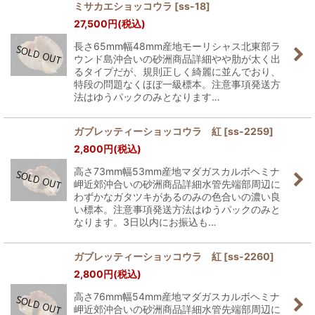
ミサカエショッコウラ
[
ss-18
]
27,500
円
(税込)
長さ65mm幅48mm産地モーリシャス北東部ラ
ウンド島沖合いの砂洲商品詳細やや肋が太く出
るタイプだが、規則正しく綺麗に並んでおり、
特段の問題なくほぼ一級標本。注意事項発送方
法はゆうパックのみとなります…
ガブレッティーショッコウラ 紅
[
ss-2259
]
2,800
円
(税込)
高さ73mm幅53mm産地マダガスカルボヘミナ
岬近郊沖合いの砂洲商品詳細水管先端部周辺に
わずかなガタツキがあるのみの色合いの濃い良
い標本。注意事項発送方法はゆうパックのみと
なります。3日以内にお振込も…
ガブレッティーショッコウラ 紅
[
ss-2260
]
2,800
円
(税込)
高さ76mm幅54mm産地マダガスカルボヘミナ
岬近郊沖合いの砂洲商品詳細水管先端部周辺に