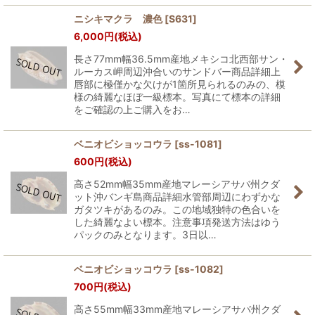
ニシキマクラ 濃色
[
S631
]
6,000
円
(税込)
長さ77mm幅36.5mm産地メキシコ北西部サン・
ルーカス岬周辺沖合いのサンドバー商品詳細上
唇部に極僅かな欠けが1箇所見られるのみの、模
様の綺麗なほぼ一級標本。写真にて標本の詳細
をご確認の上ご購入をお…
ベニオビショッコウラ
[
ss-1081
]
600
円
(税込)
高さ52mm幅35mm産地マレーシアサバ州クダ
ット沖バンギ島商品詳細水管部周辺にわずかな
ガタツキがあるのみ。この地域独特の色合いを
した綺麗なよい標本。注意事項発送方法はゆう
パックのみとなります。3日以…
ベニオビショッコウラ
[
ss-1082
]
700
円
(税込)
高さ55mm幅33mm産地マレーシアサバ州クダ