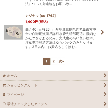
法について御連絡をお願い致…
カジヤマ
[
ss-1742
]
1,400
円
(税込)
高さ40mm幅26mm産地鹿児島県喜界島東方沖
合い白珊瑚漁商品詳細水管先端部周辺に微細な
がたつきがあるのみ。完成度の高い良い標本。
注意事項発送方法はゆうパックのみとなりま
す。3日以内にお振込もしくはお…
1
2
次
»
ホーム
ショッピングカート
マイページ
最近チェックしたアイテム