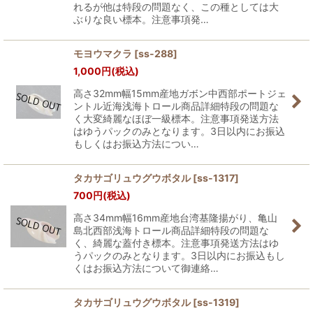
れるが他は特段の問題なく、この種としては大
ぶりな良い標本。注意事項発…
モヨウマクラ
[
ss-288
]
1,000
円
(税込)
高さ32mm幅15mm産地ガボン中西部ポートジェ
ントル近海浅海トロール商品詳細特段の問題な
く大変綺麗なほぼ一級標本。注意事項発送方法
はゆうパックのみとなります。3日以内にお振込
もしくはお振込方法につい…
タカサゴリュウグウボタル
[
ss-1317
]
700
円
(税込)
高さ34mm幅16mm産地台湾基隆揚がり、亀山
島北西部浅海トロール商品詳細特段の問題な
く、綺麗な蓋付き標本。注意事項発送方法はゆ
うパックのみとなります。3日以内にお振込もし
くはお振込方法について御連絡…
タカサゴリュウグウボタル
[
ss-1319
]