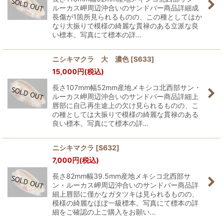
ルーカス岬周辺沖合いのサンドバー商品詳細成
長傷が1箇所見られるものの、この種としてはか
なり大振りで模様の綺麗な貫禄のある立派な良
い標本。写真にて標本の詳…
ニシキマクラ 大 濃色
[
S633
]
15,000
円
(税込)
長さ107mm幅52mm産地メキシコ北西部サン・
ルーカス岬周辺沖合いのサンドバー商品詳細上
唇部に自己再生途上の欠け見られるものの、こ
の種としては大振りで模様の綺麗な貫禄のある
良い標本。写真にて標本の詳…
ニシキマクラ
[
S632
]
7,000
円
(税込)
長さ82mm幅39.5mm産地メキシコ北西部サ
ン・ルーカス岬周辺沖合いのサンドバー商品詳
細上唇部に僅かなガタツキは見られるものの、
模様の綺麗なほぼ一級標本。写真にて標本の詳
細をご確認の上ご購入をお願い…