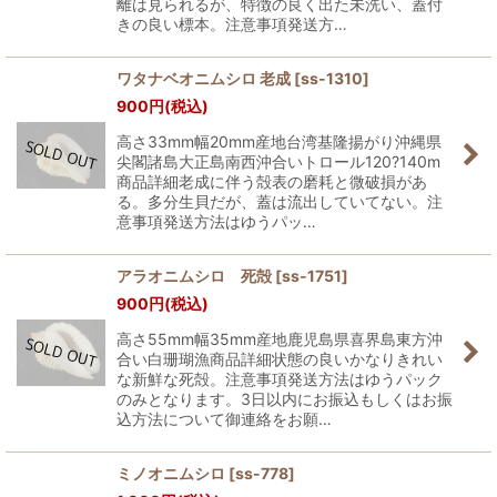
離は見られるが、特徴の良く出た未洗い、蓋付
きの良い標本。注意事項発送方…
ワタナベオニムシロ 老成
[
ss-1310
]
900
円
(税込)
高さ33mm幅20mm産地台湾基隆揚がり沖縄県
尖閣諸島大正島南西沖合いトロール120?140m
商品詳細老成に伴う殻表の磨耗と微破損があ
る。多分生貝だが、蓋は流出していてない。注
意事項発送方法はゆうパッ…
アラオニムシロ 死殻
[
ss-1751
]
900
円
(税込)
高さ55mm幅35mm産地鹿児島県喜界島東方沖
合い白珊瑚漁商品詳細状態の良いかなりきれい
な新鮮な死殻。注意事項発送方法はゆうパック
のみとなります。3日以内にお振込もしくはお振
込方法について御連絡をお願…
ミノオニムシロ
[
ss-778
]