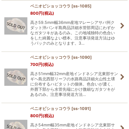
ベニオビショッコウラ
[
ss-1085
]
800
円
(税込)
高さ59.5mm幅36mm産地マレーシアサバ州ク
ダット沖バンギ島商品詳細水管部周辺にわずか
なガタツキがあるのみ。この地域独特の色合い
をした綺麗なよい標本。注意事項発送方法はゆ
うパックのみとなります。3…
ベニオビショッコウラ
[
ss-1090
]
700
円
(税込)
高さ51mm幅32mm産地インドネシア北東部サン
ギヘ島北西部リーフの水路商品詳細火山性土壌
に分布するハビタットの個体。色合いが濃く、
外唇下部から水管先端にかけ微細なガタツキが
あるのみ。注意事項発送方法…
ベニオビショッコウラ
[
ss-1091
]
800
円
(税込)
高さ54mm幅35mm産地インドネシア北東部サ