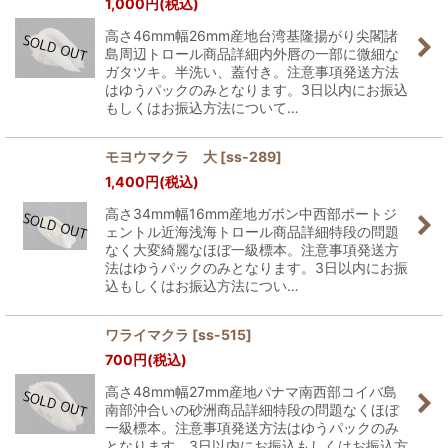
1,000
円
(税込)
高さ46mm幅26mm産地台湾基隆揚がり尖閣諸
島周辺トロール商品詳細内外唇の一部に微細な
ガタツキ。半洗い、蓋付き。注意事項発送方法
はゆうパックのみとなります。3日以内にお振込
もしくはお振込方法について…
モヨウマクラ 大
[
ss-289
]
1,400
円
(税込)
高さ34mm幅16mm産地ガボン中西部ポートジ
ェントル近海浅海トロール商品詳細特段の問題
なく大変綺麗なほぼ一級標本。注意事項発送方
法はゆうパックのみとなります。3日以内にお振
込もしくはお振込方法につい…
ワライマクラ
[
ss-515
]
700
円
(税込)
高さ48mm幅27mm産地パナマ南西部コイバ島
南部沖合いの砂洲商品詳細特段の問題なくほぼ
一級標本。注意事項発送方法はゆうパックのみ
となります。3日以内にお振込もしくはお振込方