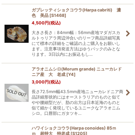
ガブレッティショクコウラ(Harpa cabriti) 濃
色 美品
[
S1468
]
4,500
円
(税込)
大きさ長さ：84mm幅：56mm産地マダガスカ
ルトゥリアラ周辺沖合いのリーフ商品詳細写真
にて標本の詳細をご確認の上ご購入をお願いし
ます。注意事項発送方法はゆうパックのみとな
ります。3日以内にお振込もし…
アラオニムシロ(Morum grande) ニューカレド
ニア産 大 老成
[
Y4
]
3,000
円
(税込)
長さ72.5mm幅43.5mm産地ニューカレドニア商
品詳細形状的にはオーストラリアのものと似て
やや腰細型だが、肋の出方は日本近海のものと
似て細かく発現しているユニークなアラオニム
シロ。口唇部にガタツキ…
ハワイショクコウラ(Harpa conoides) 85ｍ
ｍ 超特大 特老成
[
S1205
]