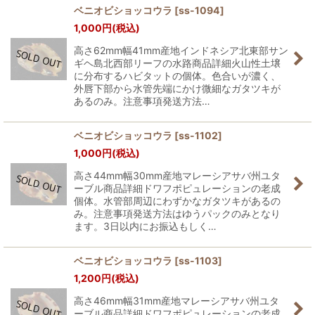
ベニオビショッコウラ
[
ss-1094
]
1,000
円
(税込)
高さ62mm幅41mm産地インドネシア北東部サン
ギヘ島北西部リーフの水路商品詳細火山性土壌
に分布するハビタットの個体。色合いが濃く、
外唇下部から水管先端にかけ微細なガタツキが
あるのみ。注意事項発送方法…
ベニオビショッコウラ
[
ss-1102
]
1,000
円
(税込)
高さ44mm幅30mm産地マレーシアサバ州ユタ
ーブル商品詳細ドワフポピュレーションの老成
個体。水管部周辺にわずかなガタツキがあるの
み。注意事項発送方法はゆうパックのみとなり
ます。3日以内にお振込もしく…
ベニオビショッコウラ
[
ss-1103
]
1,200
円
(税込)
高さ46mm幅31mm産地マレーシアサバ州ユタ
ーブル商品詳細ドワフポピュレーションの老成