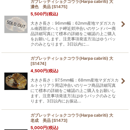
ガブレッティショクコウラ(Harpa cabriti) 大
濃色 美品
[
S1475
]
5,500
円
(税込)
大きさ長さ：96mm幅：62mm産地マダガスカ
ル南西部ボヘミナ岬近郊沖合いのサンドバー商
品詳細写真にて標本の詳細をご確認の上ご購入
をお願いします。注意事項発送方法はゆうパッ
クのみとなります。3日以内に…
ガブレッティショクコウラ(Harpa cabriti) 大
[
S1474
]
4,500
円
(税込)
大きさ長さ：97.5mm幅：68mm産地マダガスカ
ルトゥリアラ周辺沖合いのリーフ商品詳細写真
にて標本の詳細をご確認の上ご購入をお願いし
ます。注意事項発送方法はゆうパックのみとな
ります。3日以内にお振込…
ガブレッティショクコウラ(Harpa cabriti) 大
老成 美品
[
S1473
]
5,000
円
(税込)