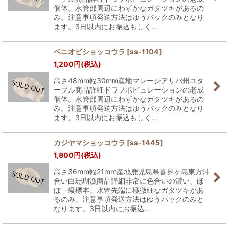
個体。水管部周辺にわずかなガタツキがあるの
み。注意事項発送方法はゆうパックのみとなり
ます。3日以内にお振込もしく…
ベニオビショッコウラ
[
ss-1104
]
1,200
円
(税込)
高さ48mm幅30mm産地マレーシアサバ州ユタ
ーブル商品詳細ドワフポピュレーションの老成
個体。水管部周辺にわずかなガタツキがあるの
み。注意事項発送方法はゆうパックのみとなり
ます。3日以内にお振込もしく…
カジヤマショッコウラ
[
ss-1445
]
1,800
円
(税込)
高さ36mm幅21mm産地鹿児島県喜界ヶ島東方沖
合い白珊瑚漁商品詳細非常に色合いの濃い、ほ
ぼ一級標本。水管先端に極微細なガタツキがあ
るのみ。注意事項発送方法はゆうパックのみと
なります。3日以内にお振込…