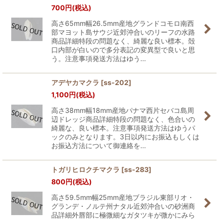
700
円
(税込)
高さ65mm幅26.5mm産地グランドコモロ南西
部マヨット島サウジ近郊沖合いのリーフの水路
商品詳細特段の問題なく、綺麗な良い標本。殻
口内部が白いので多分表記の変異型で良いと思
う。注意事項発送方法はゆう…
アデヤカマクラ
[
ss-202
]
1,100
円
(税込)
高さ38mm幅18mm産地パナマ西片セバコ島周
辺ドレッジ商品詳細特段の問題なく、色合いの
綺麗な、良い標本。注意事項発送方法はゆうパ
ックのみとなります。3日以内にお振込もしくは
お振込方法について御連絡を…
トガリヒロクチマクラ
[
ss-283
]
800
円
(税込)
高さ59.5mm幅25mm産地ブラジル東部リオ・
グランデ・ノルテ州ナタル近郊沖合いの砂洲商
品詳細外唇部に極微細なガタツキが微かにみら