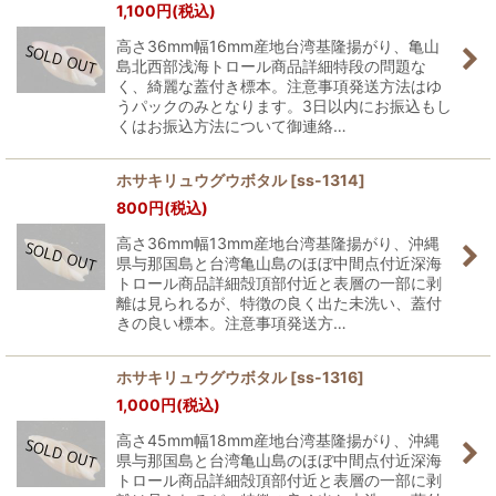
1,100
円
(税込)
高さ36mm幅16mm産地台湾基隆揚がり、亀山
島北西部浅海トロール商品詳細特段の問題な
く、綺麗な蓋付き標本。注意事項発送方法はゆ
うパックのみとなります。3日以内にお振込もし
くはお振込方法について御連絡…
ホサキリュウグウボタル
[
ss-1314
]
800
円
(税込)
高さ36mm幅13mm産地台湾基隆揚がり、沖縄
県与那国島と台湾亀山島のほぼ中間点付近深海
トロール商品詳細殻頂部付近と表層の一部に剥
離は見られるが、特徴の良く出た未洗い、蓋付
きの良い標本。注意事項発送方…
ホサキリュウグウボタル
[
ss-1316
]
1,000
円
(税込)
高さ45mm幅18mm産地台湾基隆揚がり、沖縄
県与那国島と台湾亀山島のほぼ中間点付近深海
トロール商品詳細殻頂部付近と表層の一部に剥