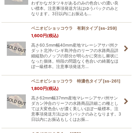
わずかなガタツキがあるのみの色合いの濃い良
い標本。注意事項発送方法はゆうパックのみと
なります。3日以内にお振込も…
ベニオビショッコウラ 有刺タイプ
[
ss-259
]
1,600
円
(税込)
高さ60.5mm幅40mm産地マレーシアサバ州ク
ダット北沖バンギ島沖合のリーフの水路商品詳
細縦肋のノッブの部分が明らかに突出し棘状に
なった個体。特段の問題なく色合いの綺麗なほ
ぼ一級標本。注意事項発送方…
ベニオビショッコウラ 特濃色タイプ
[
ss-261
]
1,800
円
(税込)
高さ62mm幅37mm産地マレーシアサバ州サン
ダカン沖合のリーフの水路商品詳細この種とし
ては大変色合いが濃く美しいほぼ一級標本。注
意事項発送方法はゆうパックのみとなります。3
日以内にお振込もしくはお振…