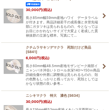
30,000
円
(税込)
長さ85mm幅59mm産地ハワイ データラベル
が付きます。商品詳細若干の成長傷と水管先端
部にガタツキは見られるものの、今となっては
お目にかかれないサイズで大変よく老成した貫
禄抜群の立派な標本。写真にて…
クチムラサキソデマクラ 死殻だけど美品
[
S841
]
6,000
円
(税込)
長さ60mm幅48.5mm産地モザンビーク南部イ
ニャンバネ沖合いトロール水深140〜150ｍ商品
詳細虫傷や外唇に調整痕は見られるものの、殻
の色艶もしっかりと残っており、死殻としては
かなり状態の良い参考…
ニシキマクラ 特大 濃色
[
S634
]
30,000
円
(税込)
長さ116mm幅52mm産地メキシコ北西部サン・